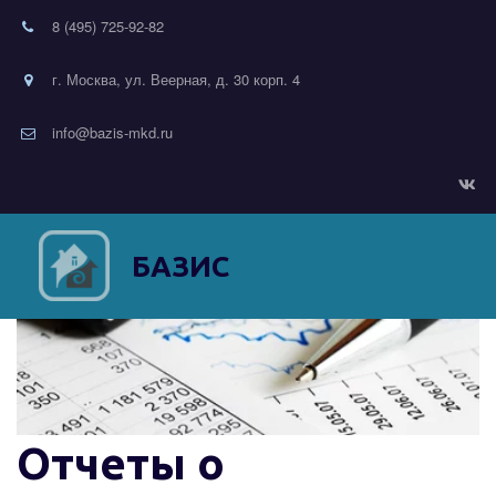
8 (495) 725-92-82
г. Москва, ул. Веерная, д. 30 корп. 4
info@bazis-mkd.ru
БАЗИС
Отчеты о