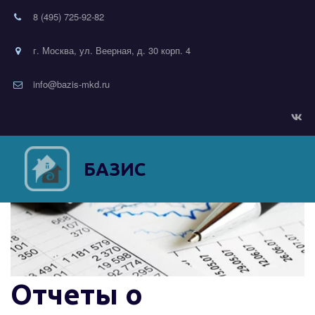
8 (495) 725-92-82
г. Москва, ул. Веерная, д. 30 корп. 4
info@bazis-mkd.ru
БАЗИС
Отчеты о