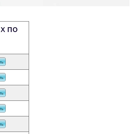
х по
ть
ть
ть
ть
ть