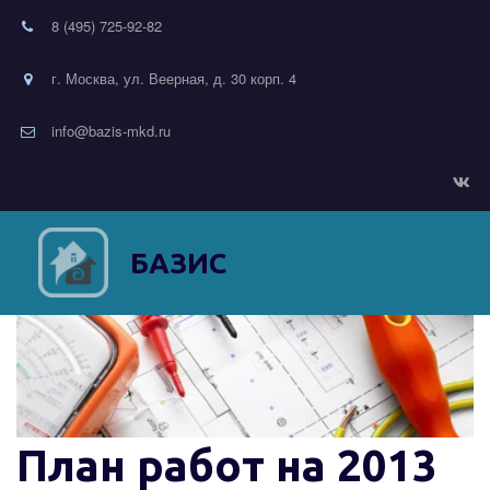
8 (495) 725-92-82
г. Москва, ул. Веерная, д. 30 корп. 4
info@bazis-mkd.ru
БАЗИС
План работ на 2013