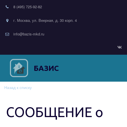
8 (495) 725-92-82
г. Москва, ул. Веерная, д. 30 корп. 4
info@bazis-mkd.ru
БАЗИС
Назад к списку
СООБЩЕНИЕ о