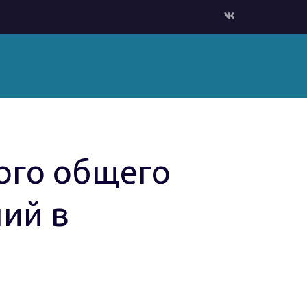
ого общего
ий в