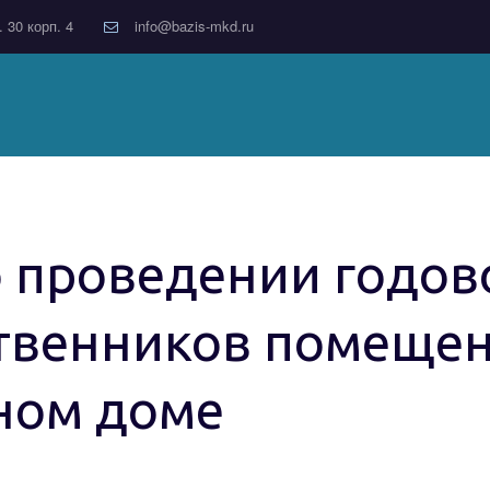
. 30 корп. 4
info@bazis-mkd.ru
проведении годов
твенников помещен
ном доме