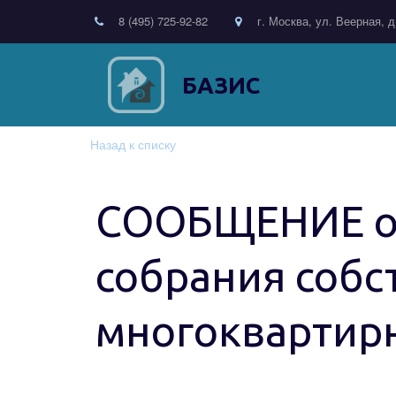
8 (495) 725-92-82
г. Москва, ул. Веерная, д
БАЗИС
Назад к списку
СООБЩЕНИЕ о 
собрания собс
многоквартир