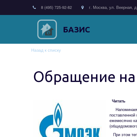
8 (495) 725-92-82
г. Москва, ул. Веерная, д
БАЗИС
Назад к списку
Обращение на
Читать
Напоминаем
поставленной 
ежемесячно ка
(общедомового
При этом тепл