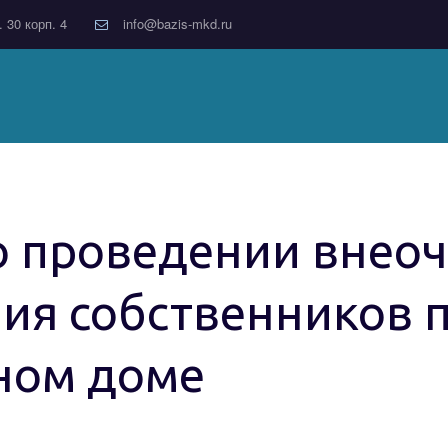
. 30 корп. 4
info@bazis-mkd.ru
о проведении внео
ия собственников 
ном доме