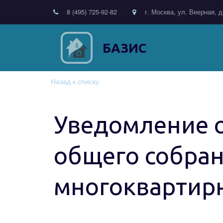
8 (495) 725-92-82
г. Москва, ул. Веерная, д
БАЗИС
Назад к списку
Уведомление 
общего собран
многоквартир