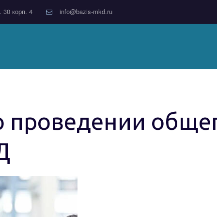
. 30 корп. 4
info@bazis-mkd.ru
о проведении общег
Д