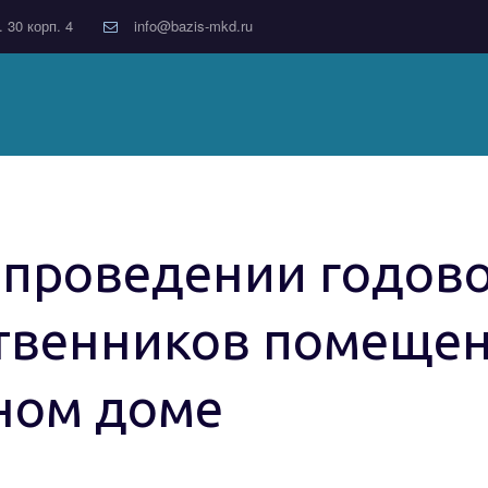
. 30 корп. 4
info@bazis-mkd.ru
роведении годово
твенников помещен
ном доме