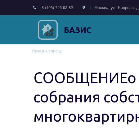
8 (495) 725-92-82
г. Москва, ул. Веерная, д
БАЗИС
Назад к списку
СООБЩЕНИЕо п
собрания собс
многоквартир