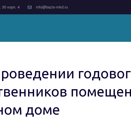
. 30 корп. 4
info@bazis-mkd.ru
проведении годовог
твенников помещен
ном доме