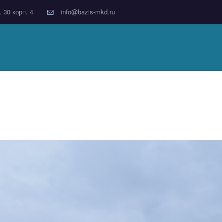
. 30 корп. 4
info@bazis-mkd.ru