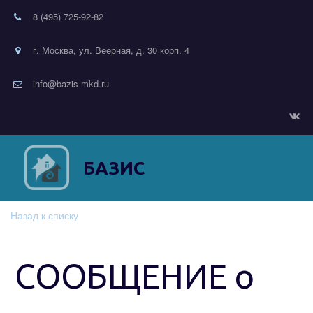
8 (495) 725-92-82
г. Москва, ул. Веерная, д. 30 корп. 4
info@bazis-mkd.ru
БАЗИС
Назад к списку
СООБЩЕНИЕ о